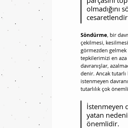
parçasını top
olmadığını s
cesaretlendir
Söndürme
, bir da
çekilmesi, kesilme
görmezden gelmek a
tepkilerimizi en aza
davranışlar, azalma
denir. Ancak tutarl
istenmeyen davranış
tutarlılık çok önemli
İstenmeyen d
yatan nedenin
önemlidir. 