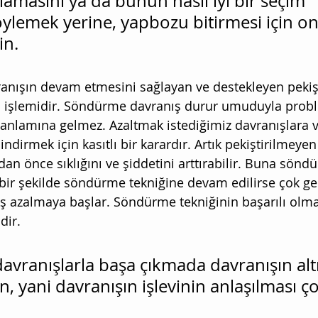
lamasını ya da bunun nasıl iyi bir seçim 
öylemek yerine, yapbozu bitirmesi için on
in.
vranışın devam etmesini sağlayan ve destekleyen pekişt
si işlemidir. Söndürme davranış durur umuduyla probl
nlamına gelmez. Azaltmak istediğimiz davranışlara v
 indirmek için kasıtlı bir karardır. Artık pekiştirilmey
dan önce sıklığını ve şiddetini arttırabilir. Buna sön
ı bir şekilde söndürme tekniğine devam edilirse çok 
 azalmaya başlar. Söndürme tekniğinin başarılı olmas
dir. 
avranışlarla başa çıkmada davranışın alt
, yani davranışın işlevinin anlaşılması ço