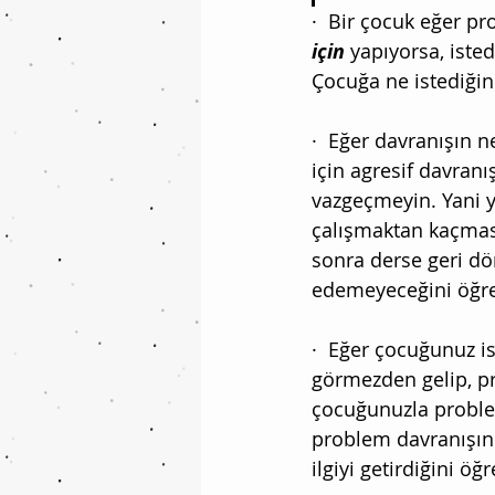
·  Bir çocuk eğer p
için
 yapıyorsa, ist
Çocuğa ne istediğini
·  Eğer davranışın n
için agresif davranı
vazgeçmeyin. Yani y
çalışmaktan kaçması
sonra derse geri dö
edemeyeceğini öğre
·  Eğer çocuğunuz i
görmezden gelip, pr
çocuğunuzla proble
problem davranışın 
ilgiyi getirdiğini öğr