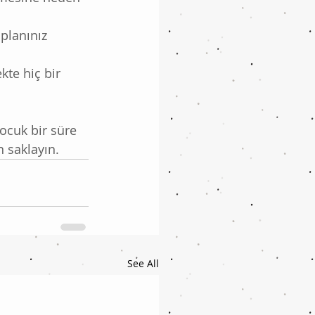
planınız 
te hiç bir 
çocuk bir süre 
n saklayın.
See All