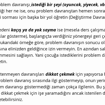
roblem davranışı
istediği bir şeyi (oyuncak, yiyecek, v
ediği her ne ise, onu problem davranıştan hemen sonra
 sorması için başka bir yol öğretin (Değiştirme Davran
edeni 
kaçış ya da yok sayma 
ise (mesela ders çalışm
şlar gösterme), başlangıçta verdiğiniz yönergeyi geri 
ukarıdaki örneğe göre, problem davranışın sonucu ol
na elinizden geldiğince izin vermeyin. En azından sak
nmesini sağlayın. Yani çocuğa istediklerini problem d
tin. 
stenmeyen davranışları 
dikkat çekmek 
için yapıyorsa 
oblem davranış sırasında ilgi göstermeyip, onun yeri
m davranışı göstermediği zaman çokça ilgilenin. Bu ş
dikkat çekmek için işe yaramadığını ancak istenilen d
etebilirsiniz. 