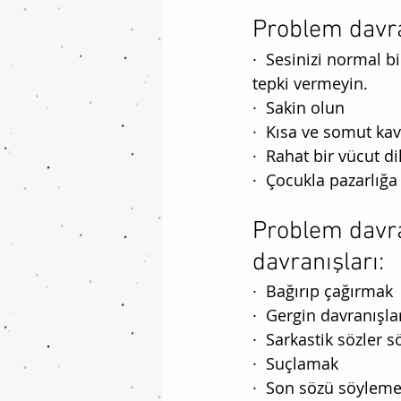
Problem davra
·  Sesinizi normal b
tepki vermeyin. 
·  Sakin olun
·  Kısa ve somut k
·  Rahat bir vücut di
·  Çocukla pazarlığa
Problem davra
davranışları:
·  Bağırıp çağırmak
·  Gergin davranışla
·  Sarkastik sözler
·  Suçlamak 
·  Son sözü söylem