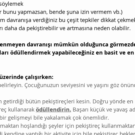
r söylemek
ğer bunu yapmazsan, bende şuna izin vermem vb.)
m davranışa verdiğiniz bu çeşit tepkiler dikkat çekmek
 daha da pekiştirebilir ve artmasına neden olabilir. 
stenmeyen davranışı mümkün olduğunca görmezden
ları ödüllendirmek yapabileceğiniz en basit ve en 
üzerinde çalışırken:
belirleyin. Çocuğunuzun seviyesini ve yaşını göz önün
 getirdiği bütün pekiştireçleri kesin. Doğru yönde en 
ireç kullanarak 
ödüllendirin.
 Başarı küçük ve yavaş ad
 bir gelişmeyi bile yakalamak çok önemlidir.
aktan hoşlandığı şeyler için pekiştireç kullanmaktan
 kendine yaptığı bir aktivite için bile pekiştireç bek