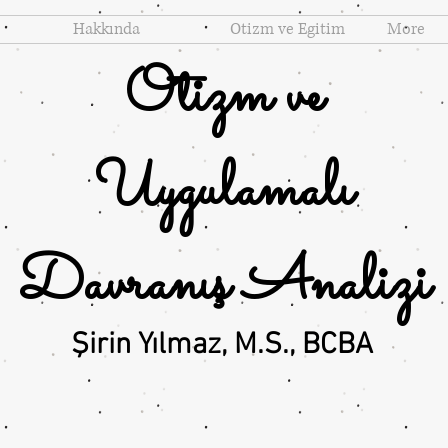
Hakkında
Otizm ve Egitim
More
Otizm ve
Uygulamalı
Davranış Analizi
Şirin Yılmaz, M.S., BCBA