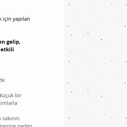
 için yapılan 
 gelip, 
etkili 
de 
küçük bir 
ımlarla 
 sakının. 
lemesine neden 