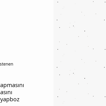
istenen 
yapmasını 
asını 
, yapboz 