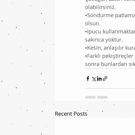
olabilirsiniz.
•
Söndürme patlaması
olsun.
•
İpucu
kullanmaktan
sakınca yoktur.
•
Kesin, anlaşılır ku
•
Farklı pekiştireçler
sonra bunlardan sıkı
Recent Posts