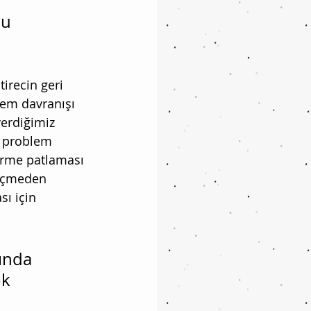
u 
irecin geri 
em davranışı 
erdiğimiz 
en problem 
dürme patlaması 
geçmeden 
ı için 
ında 
k 