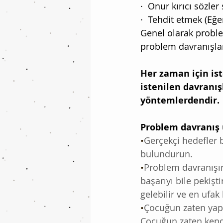
·  Onur kırıcı sözle
·  Tehdit etmek (E
Genel olarak proble
problem davranışları
Her zaman için i
istenilen davranış
yöntemlerdendir. 
Problem davranış 
•
Gerçekçi hedefler 
bulundurun.
•
Problem davranışın
başarıyı bile pekişt
gelebilir ve en ufak
•
Çocuğun zaten yapm
Çocuğun zaten kendi