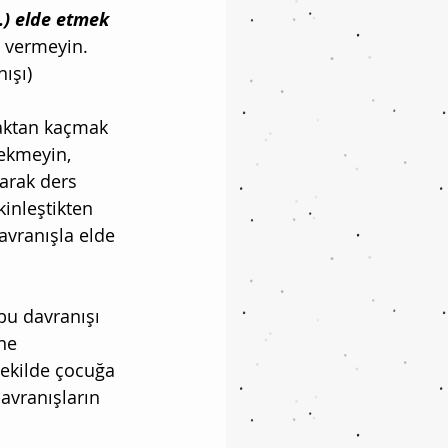
b.) elde etmek 
 vermeyin. 
ışı) 
aktan kaçmak 
çekmeyin, 
arak ders 
inleştikten 
avranışla elde 
bu davranışı 
ne 
ekilde çocuğa 
avranışların 