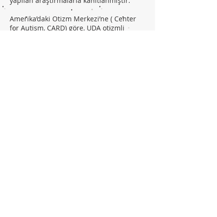
yapılan araştırmalarla kanıtlanmıştır.
Amerika’daki Otizm Merkezi’ne ( Center
for Autism, CARD) göre, UDA otizmli
bireylerin sosyal becerilerini
geliştirmelerine, yeni beceriler
edinmelerine ve öğrenilen davranışları
devam ettirmelerine yardımcıdır. UDA ile
istenmeyen problem davranışlar da
elimine edilebilinir. Ebeveynler
eğitimcilerini seçerken eğitimcinin UDA
ile ilgili eğitim ve deneyimlerini mutlaka
sormalıdır.
Uygulamalı davranış analizinin yani sıra
konuşma ve duyu bütünleme terapileri
de faydalıdır. Bazı davranışlar icin sadece
doktor takibinde ilaç kullanılabilinir.
Bu konuyla ilgili daha çok bilgi icin UDA
(ABA) sayfamıza bakabilirsiniz.
Kaynaklar
https://www.cdc.gov/ncbddd/autism/facts