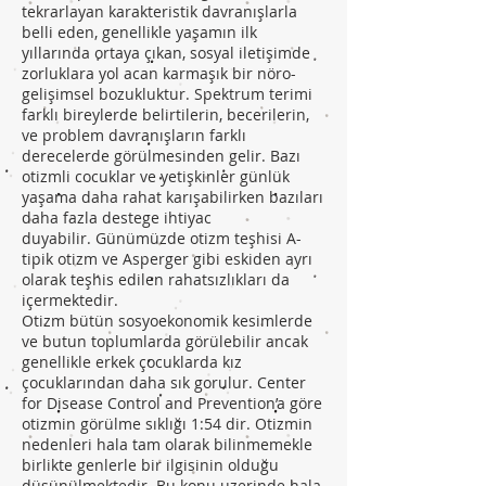
tekrarlayan karakteristik davranışlarla
belli eden, genellikle yaşamın ilk
yıllarında ortaya çıkan, sosyal iletişimde
zorluklara yol acan karmaşık bir nöro-
gelişimsel bozukluktur. Spektrum terimi
farklı bireylerde belirtilerin, becerilerin,
ve problem davranışların farklı
derecelerde görülmesinden gelir. Bazı
otizmli cocuklar ve yetişkinler günlük
yaşama daha rahat karışabilirken bazıları
daha fazla destege ihtiyac
duyabilir. Günümüzde otizm teşhisi A-
tipik otizm ve Asperger gibi eskiden ayrı
olarak teşhis edilen rahatsızlıkları da
içermektedir.
Otizm bütün sosyoekonomik kesimlerde
ve butun toplumlarda görülebilir ancak
genellikle erkek çocuklarda kız
çocuklarından daha sık gorulur. Center
for Disease Control and Prevention’a göre
otizmin görülme sıklığı 1:54 dir. Otizmin
nedenleri hala tam olarak bilinmemekle
birlikte genlerle bir ilgisinin olduğu
düşünülmektedir. Bu konu uzerinde hala