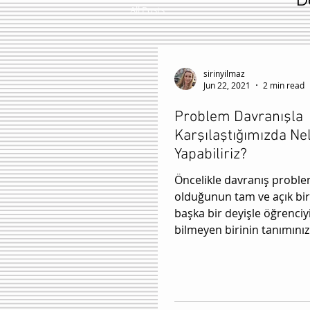
D
All Posts
sirinyilmaz
Jun 22, 2021
2 min read
Problem Davranışla
Karşılaştığımızda Ne
Yapabiliriz?
Öncelikle davranış proble
olduğunun tam ve açık bir 
başka bir deyişle öğrenciyi
bilmeyen birinin tanımınızı