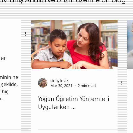
avraniş Analizi ve otizm üzerine bir blog
ler
minin ne
sirinyilmaz
şekilde,
Mar 30, 2021
2 min read
 hiç
...
Yoğun Öğretim Yöntemleri
Uygularken ...