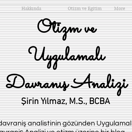
Hakkında
Otizm ve Egitim
More
Otizm ve
Uygulamalı
Davranış Analizi
Şirin Yılmaz, M.S., BCBA
ş
 davrani
analistinin gözünden Uygulamal