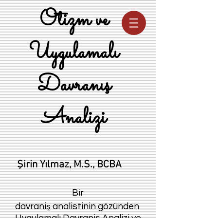
Otizm ve
Uygulamalı
Davranış
Analizi
Şirin Yılmaz, M.S., BCBA
Bir
ş
davrani
analistinin gözünden